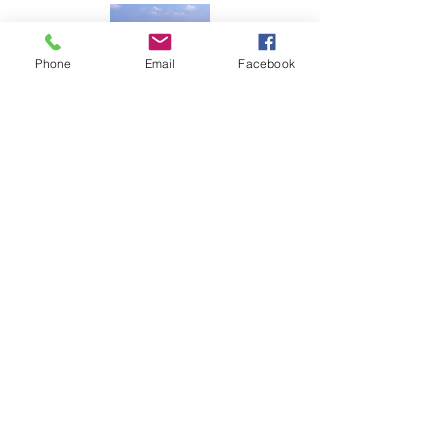
Phone
Email
Facebook
一般社団法人 南大東村観光協会
〒901-3805 沖縄県島尻郡南大東村字在所
南大東村立ふるさと文化センター内
TEL：09802-2-2815
FAX：09802-2-2815（電話共用）
Mail：mailbox@borodino.okinawa.jp
​問い合わせ