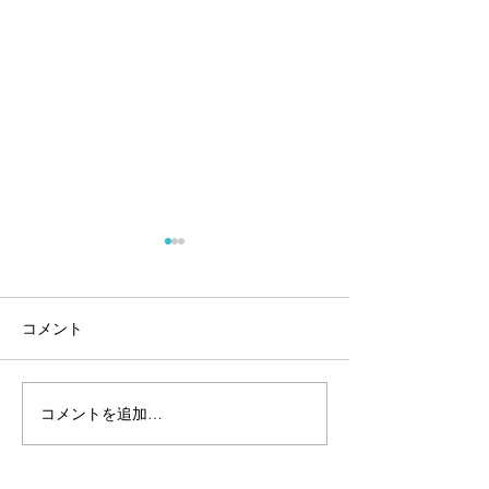
コメント
安全第一でお願
コメントを追加…
🌀台風対策は済みました
か？🌀