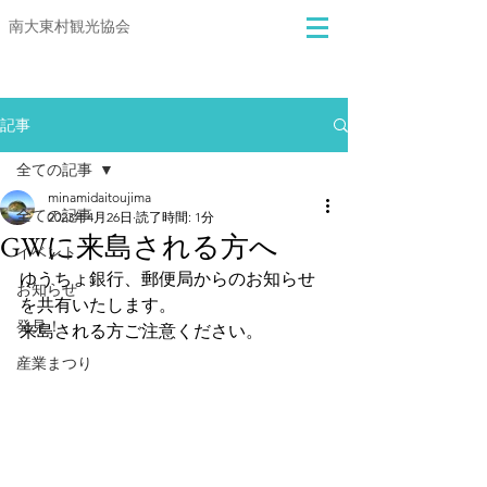
​​南大東村観光協会
記事
全ての記事
minamidaitoujima
全ての記事
2023年4月26日
読了時間: 1分
GWに来島される方へ
イベント
ゆうちょ銀行、郵便局からのお知らせ
お知らせ
を共有いたします。
発見！
来島される方ご注意ください。
産業まつり