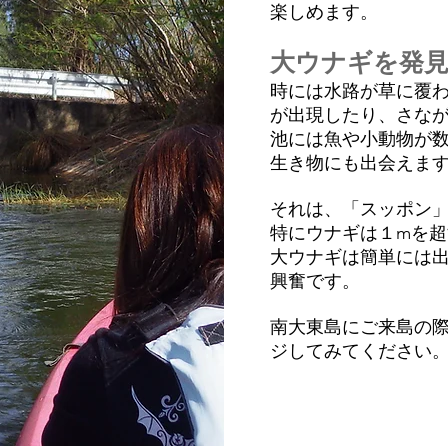
楽しめます。
​大ウナギを発
時には水路が草に覆
が出現したり、さな
池には魚や小動物が
生き物にも出会えま
それは、「スッポン
特にウナギは１mを
大ウナギは簡単には
興奮です。
南大東島にご来島の
ジしてみてください