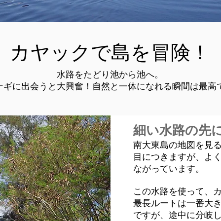
​カヤックで島を冒険！
水路をたどり池から池へ。
ウナギに出会うと大興奮！自然と一体になれる瞬間は最高
細い水路の先
南大東島の地図を見
目につきますが、よ
ながっています。
この水路を使って、
最長ルートは一番大
ですが、途中に分岐