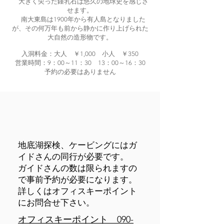
大きく尖った鍾乳石は悠久の地球史を感じさ
せます。
南大東島は1900年から有人島となりました
が、その何万年も前から静かに作り上げられた
大自然の造形物です。
入洞料金：大人 ￥1,000 小人 ￥350
営業時間：9：00～11：30 13：00～16：30
​予約の必要はありません
地底湖探検、ケービングにはガ
イドさんの同行が必要です。
ガイドさんの数は限られますの
で事前予約が必要になります。
詳しくはオフィスキーポイント
にお問合せ下さい。
​オフィスキーポイント
090-