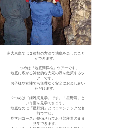
南大東島では２種類の方法で地底を楽しむこと
ができます。
１つめは『地底湖探検』ツアーです。
地底に広がる神秘的な光景の湖を散策するツ
アーです。
お子様や女性でも無理なく安全にお楽しみい
ただけます。
２つめは『鍾乳洞見学』です。「星野洞」と
いう窟を見学できます。
地底なのに「星野洞」とはロマンチックな名
前ですね。
見学用コースが整備されており普段着のまま
見学できます。