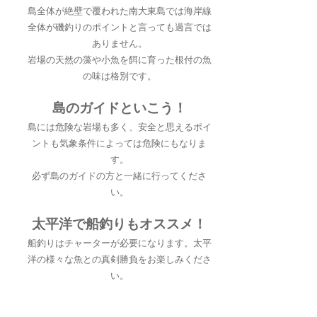
島全体が絶壁で覆われた南大東島では海岸線
全体が磯釣りのポイントと言っても過言では
ありません。
岩場の天然の藻や小魚を餌に育った根付の魚
の味は格別です。
島のガイドといこう！
島には危険な岩場も多く、安全と思えるポイ
ントも気象条件によっては危険にもなりま
す。
必ず島のガイドの方と一緒に行ってくださ
い。
太平洋で船釣りもオススメ！
船釣りはチャーターが必要になります。太平
洋の様々な魚との真剣勝負をお楽しみくださ
い。