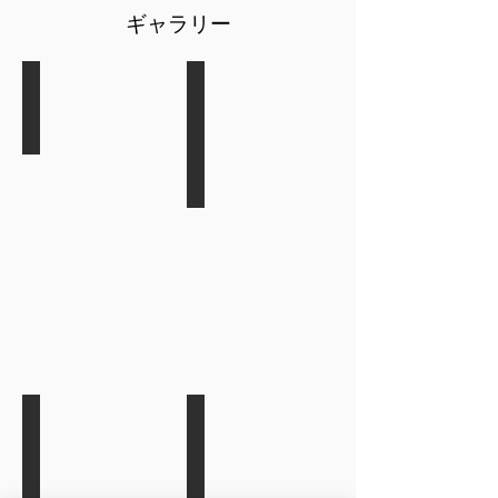
​ギャラリー
サワラ
磯釣りの成果
キハダマグロ
インガンダルマ