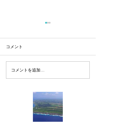
コメント
安全第一でお願
コメントを追加…
🌀台風対策は済みました
か？🌀
一般社団法人 南大東村観光協会