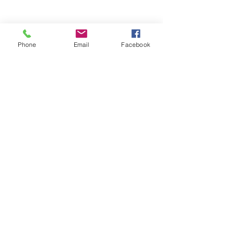
〒901-3805 沖縄県島尻郡南大東村字在所
南大東村立ふるさと文化センター内
TEL：09802-2-2815
FAX：09802-2-2815（電話共用）
Phone
Email
Facebook
Mail：mailbox@borodino.okinawa.jp
​問い合わせ