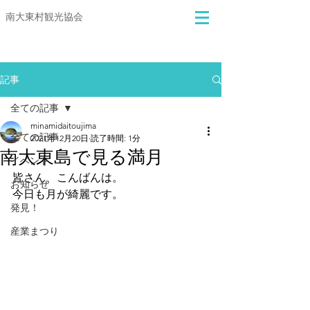
​​南大東村観光協会
記事
全ての記事
minamidaitoujima
全ての記事
2021年12月20日
読了時間: 1分
南大東島で見る満月
イベント
皆さん、こんばんは。
お知らせ
今日も月が綺麗です。
発見！
産業まつり