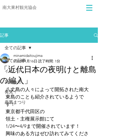
​​南大東村観光協会
記事
全ての記事
minamidaitoujima
全ての記事
2023年1月16日
読了時間: 1分
「近代日本の夜明けと離島
イベント
の編入」
お知らせ
八丈島の人々によって開拓された南大
発見！
東島のことも紹介されているようで
産業まつり
す！
東京都千代田区の
領土・主権展示館にて
1/24〜4/9まで開催されています！
興味のある方はぜひ訪れてみてくださ