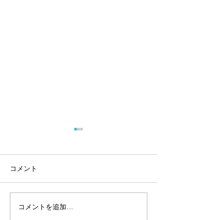
コメント
安全第一でお願
コメントを追加…
🌀台風対策は済みました
か？🌀