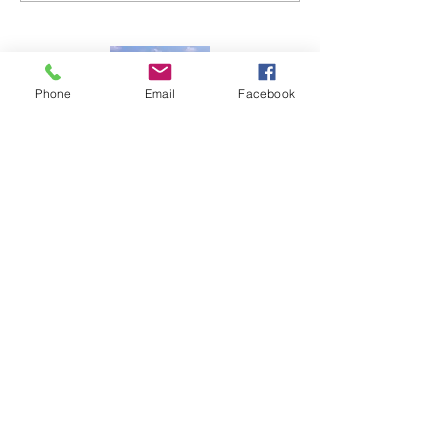
Phone
Email
Facebook
一般社団法人 南大東村観光協会
〒901-3805 沖縄県島尻郡南大東村字在所
南大東村立ふるさと文化センター内
TEL：09802-2-2815
FAX：09802-2-2815（電話共用）
Mail：mailbox@borodino.okinawa.jp
​問い合わせ