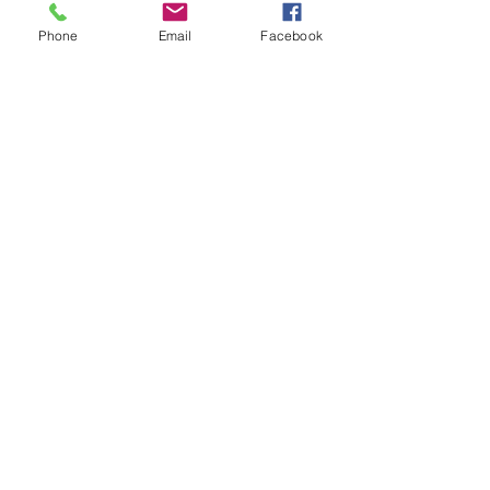
Phone
Email
Facebook
安全第一でお願
コメントを追加…
🌀台風対策は済みました
か？🌀
一般社団法人 南大東村観光協会
〒901-3805 沖縄県島尻郡南大東村字在所
南大東村立ふるさと文化センター内
TEL：09802-2-2815
FAX：09802-2-2815（電話共用）
Mail：mailbox@borodino.okinawa.jp
​問い合わせ