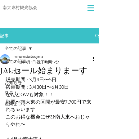
​​南大東村観光協会
記事
全ての記事
minamidaitoujima
全ての記事
2025年3月3日
読了時間: 2分
JALセール始まりまーす
イベント
販売期間 : 3月4日〜5日
お知らせ
搭乗期間 : 3月30日〜6月30日
発見！
なんとGWも対象！！
那覇〜南大東の区間が最安7,700円で来
産業まつり
れちゃいます
このお得な機会にぜひ南大東へおじゃ
りやれ〜