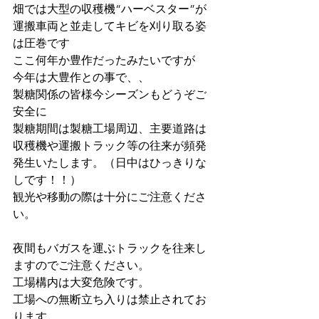
畑では大型の収穫機“ハーベスター”が
運搬車両と並走してキビを刈り取る姿
は圧巻です
ここ何年か豊作だったみたいですが
今年は大豊作との事で、、
製糖関係の皆様今シーズンもどうぞご
安全に
製糖期間は製糖工場周辺、主要道路は
収穫機や運搬トラック等の往来が頻発
発生いたします。（日中はひっきりな
しです！！）
観光や移動の際は十分にご注意くださ
い。
夜間もバガスを運ぶトラックを往来し
ますのでご注意ください。
工場構内は大変危険です。
工場への無断立ち入りは禁止されてお
ります。