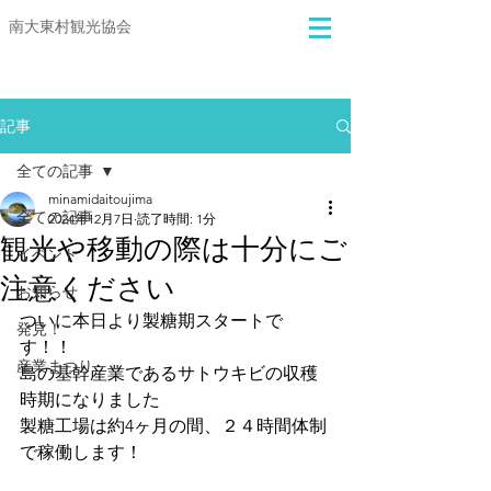
​​南大東村観光協会
記事
全ての記事
minamidaitoujima
全ての記事
2024年12月7日
読了時間: 1分
観光や移動の際は十分にご
イベント
注意ください
お知らせ
ついに本日より製糖期スタートで
発見！
す！！
産業まつり
島の基幹産業であるサトウキビの収穫
時期になりました
製糖工場は約4ヶ月の間、２４時間体制
で稼働します！