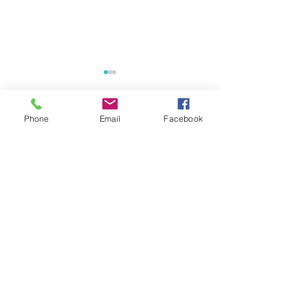
Phone
Email
Facebook
コメント
安全第一でお願
コメントを追加…
🌀台風対策は済みました
か？🌀