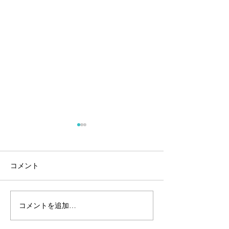
コメント
安全第一でお願
コメントを追加…
🌀台風対策は済みました
か？🌀