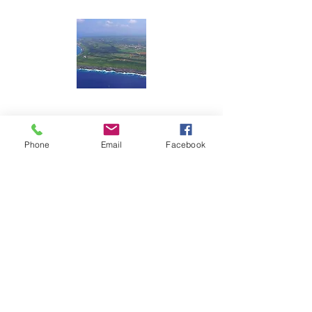
一般社団法人 南大東村観光協会
〒901-3805 沖縄県島尻郡南大東村字在所
Phone
Email
Facebook
南大東村立ふるさと文化センター内
TEL：09802-2-2815
FAX：09802-2-2815（電話共用）
Mail：mailbox@borodino.okinawa.jp
​問い合わせ