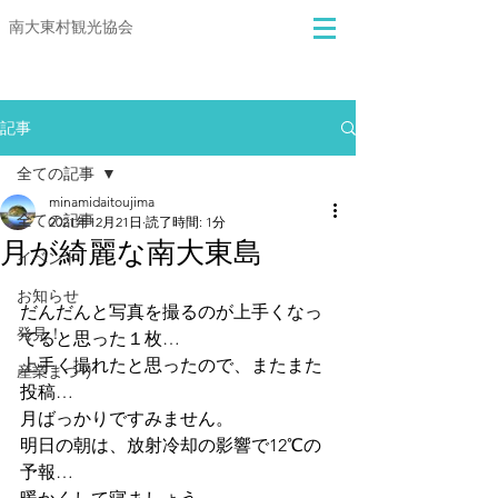
​​南大東村観光協会
記事
全ての記事
minamidaitoujima
全ての記事
2021年12月21日
読了時間: 1分
月が綺麗な南大東島
イベント
お知らせ
だんだんと写真を撮るのが上手くなっ
発見！
てると思った１枚…
上手く撮れたと思ったので、またまた
産業まつり
投稿…
月ばっかりですみません。
明日の朝は、放射冷却の影響で12℃の
予報…