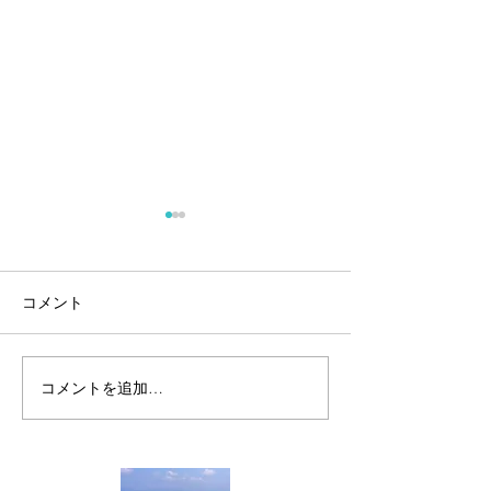
コメント
安全第一でお願
コメントを追加…
🌀台風対策は済みました
か？🌀