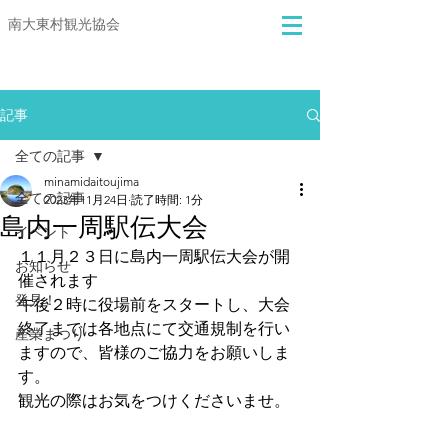
​​南大東村観光協会
記事
全ての記事
minamidaitoujima
全ての記事
2023年11月24日
読了時間: 1分
島内一周駅伝大会
イベント
１１月２３日に島内一周駅伝大会が開
お知らせ
催されます
発見！
午後２時に役場前をスタートし、大会
終了までは各地点にて交通規制を行い
産業まつり
ますので、皆様のご協力をお願いしま
す。
観光の際はお気をつけくださいませ。