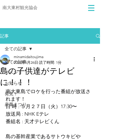
​​南大東村観光協会
記事
全ての記事
minamidaitoujima
全ての記事
2025年5月26日
読了時間: 1分
島の子供達がテレビ
イベント
に！！！
お知らせ
南大東島でロケを行った番組が放送さ
発見！
れます！
産業まつり
日 時 : ５月２７日（火）17:30〜
放送局 : NHK Eテレ
番組名 : 天才テレビくん
島の基幹産業であるサトウキビや