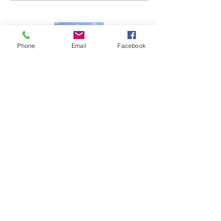
Phone
Email
Facebook
一般社団法人 南大東村観光協会
〒901-3805 沖縄県島尻郡南大東村字在所
南大東村立ふるさと文化センター内
TEL：09802-2-2815
FAX：09802-2-2815（電話共用）
Mail：mailbox@borodino.okinawa.jp
​問い合わせ