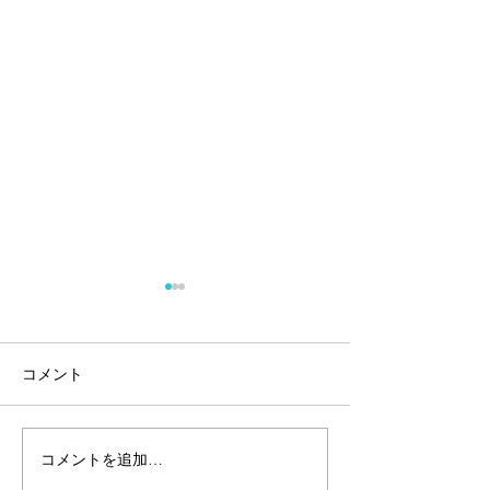
コメント
安全第一でお願
コメントを追加…
🌀台風対策は済みました
か？🌀