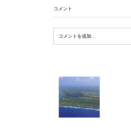
コメント
コメントを追加…
【台風第13号接近に伴うお知
らせ】
一般社
〒901-3
南大東村
TEL：09802
FAX：098
Mail：mail